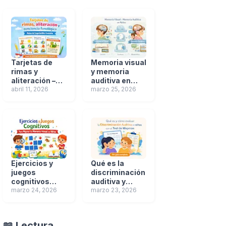
Tarjetas de
Memoria visual
rimas y
y memoria
aliteración –
auditiva en
material
abril 11, 2026
niños: bases
marzo 25, 2026
imprimible de
del aprendizaje
conciencia
escolar
fonológica
Ejercicios y
Qué es la
juegos
discriminación
cognitivos
auditiva y
para mejorar la
marzo 24, 2026
cómo
marzo 23, 2026
memoria
evaluarla en
visual en niños
niños | Test de
Wepman
📖 Lectura