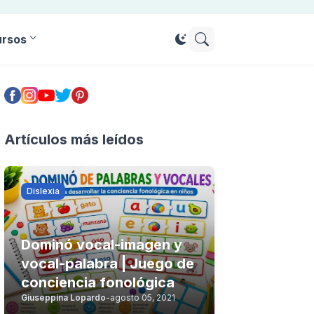
ursos
Artículos más leídos
Dislexia
Dominó vocal-imagen y
vocal-palabra | Juego de
conciencia fonológica
Giuseppina Lopardo
-
agosto 05, 2021