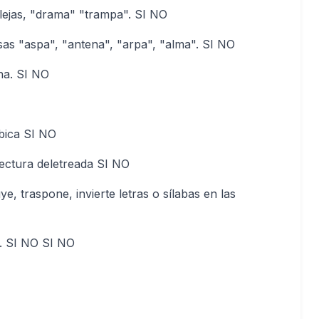
lejas, "drama" "trampa". SI NO
sas "aspa", "antena", "arpa", "alma". SI NO
ha. SI NO
ábica SI NO
 lectura deletreada SI NO
ye, traspone, invierte letras o sílabas en las
s. SI NO SI NO