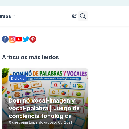
ursos
Artículos más leídos
Dislexia
Dominó vocal-imagen y
vocal-palabra | Juego de
conciencia fonológica
Giuseppina Lopardo
-
agosto 05, 2021