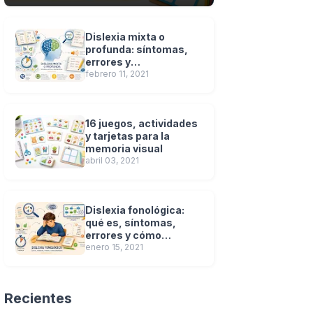
Dislexia mixta o
profunda: síntomas,
errores y
características
febrero 11, 2021
16 juegos, actividades
y tarjetas para la
memoria visual
abril 03, 2021
Dislexia fonológica:
qué es, síntomas,
errores y cómo
detectarla
enero 15, 2021
Recientes